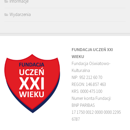
Informacje
Wydarzenia
FUNDACJA UCZEŃ XXI
WIEKU
Fundacja Oświatowo-
Kulturalna
NIP: 952 212 60 70
REGON: 146 857 463
KRS: 0000 475 100
Numer konta Fundacji:
BNP PARIBAS
17 1750 0012 0000 0000 2295
6787