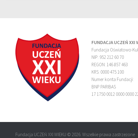
FUNDACJA UCZEŃ XXI 
Fundacja Oświatowo-Kul
NIP: 952 212 60 70
REGON: 146 857 463
KRS: 0000 475 100
Numer konta Fundacji:
BNP PARIBAS
17 1750 0012 0000 0000 2
Fundacja UCZEŃ XXI WIEKU © 2026. Wszelkie prawa zastrzeżone