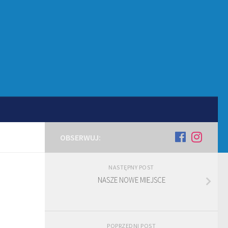
OBSERWUJ:
NASTĘPNY POST
NASZE NOWE MIEJSCE
POPRZEDNI POST