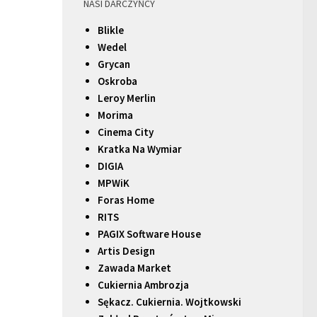
NASI DARCZYŃCY
Blikle
Wedel
Grycan
Oskroba
Leroy Merlin
Morima
Cinema City
Kratka Na Wymiar
DIGIA
MPWiK
Foras Home
RITS
PAGIX Software House
Artis Design
Zawada Market
Cukiernia Ambrozja
Sękacz. Cukiernia. Wojtkowski