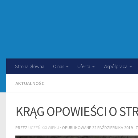
Strona główna
O nas
Oferta
Współpraca
AKTUALNOŚCI
KRĄG OPOWIEŚCI O ST
PRZEZ
UCZEŃ XXI WIEKU
· OPUBLIKOWANE
22 PAŹDZIERNIKA 2019
· 