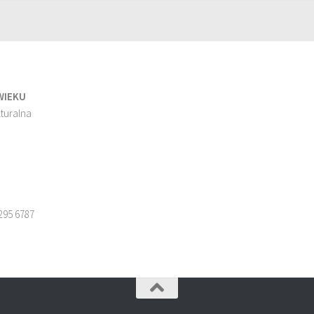
WIEKU
turalna
295 6787